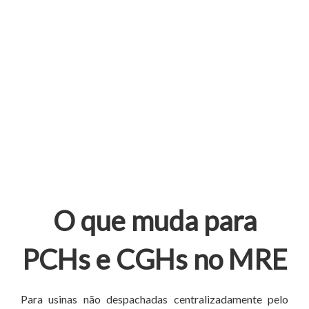
dezembro de 2026 terá sua Garantia Física
calculada por um método que pode
penalizar a usina mesmo quando ela estava
operacionalmente disponível.
O que muda para
PCHs e CGHs no MRE
Para usinas não despachadas centralizadamente pelo